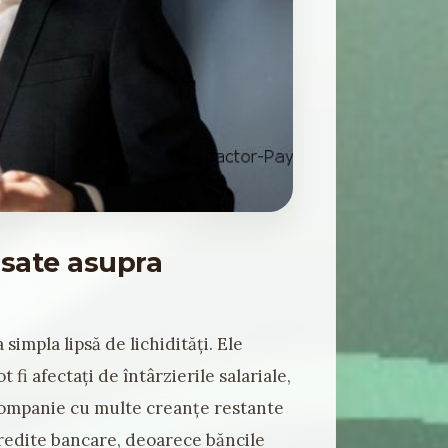
asate asupra
impla lipsă de lichidități. Ele
 fi afectați de întârzierile salariale,
o companie cu multe creanțe restante
 credite bancare, deoarece băncile