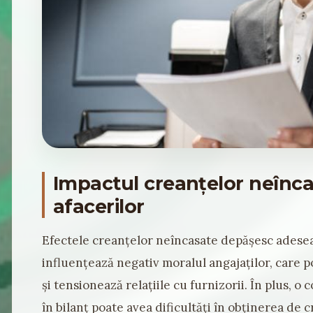
Impactul creanțelor neînc
afacerilor
Efectele creanțelor neîncasate depășesc adesea s
influențează negativ moralul angajaților, care pot
și tensionează relațiile cu furnizorii. În plus, 
în bilanț poate avea dificultăți în obținerea de