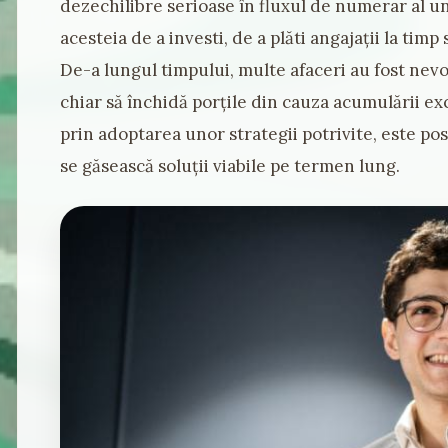
dezechilibre serioase în fluxul de numerar al u
acesteia de a investi, de a plăti angajații la timp 
De-a lungul timpului, multe afaceri au fost nevoi
chiar să închidă porțile din cauza acumulării exc
prin adoptarea unor strategii potrivite, este posi
se găsească soluții viabile pe termen lung.