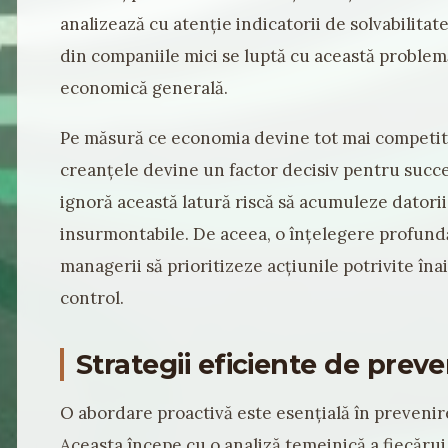
analizează cu atenție indicatorii de solvabilitate
din companiile mici se luptă cu această problem
economică generală.
Pe măsură ce economia devine tot mai competitiv
creanțele devine un factor decisiv pentru succe
ignoră această latură riscă să acumuleze datori
insurmontabile. De aceea, o înțelegere profundă 
managerii să prioritizeze acțiunile potrivite îna
control.
Strategii eficiente de preve
O abordare proactivă este esențială în prevenir
Aceasta începe cu o analiză temeinică a fiecărui