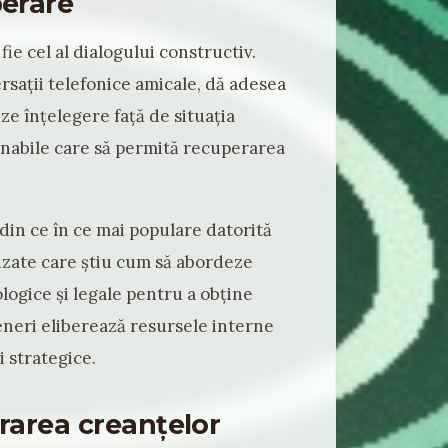
perare
fie cel al dialogului constructiv.
rsații telefonice amicale, dă adesea
e înțelegere față de situația
nabile care să permită recuperarea
din ce în ce mai populare datorită
lizate care știu cum să abordeze
ologice și legale pentru a obține
eneri eliberează resursele interne
i strategice.
rarea creanțelor