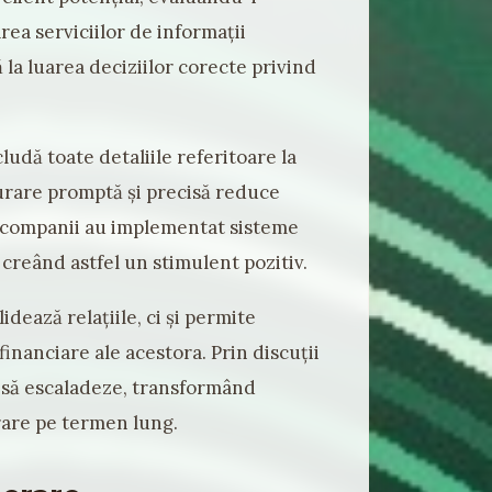
area serviciilor de informații
 la luarea deciziilor corecte privind
cludă toate detaliile referitoare la
cturare promptă și precisă reduce
e companii au implementat sisteme
 creând astfel un stimulent pozitiv.
dează relațiile, ci și permite
financiare ale acestora. Prin discuții
a să escaladeze, transformând
orare pe termen lung.