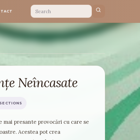
NTACT
nțe Neîncasate
 SECTIONS
e mai presante provocări cu care se
oastre. Acestea pot crea