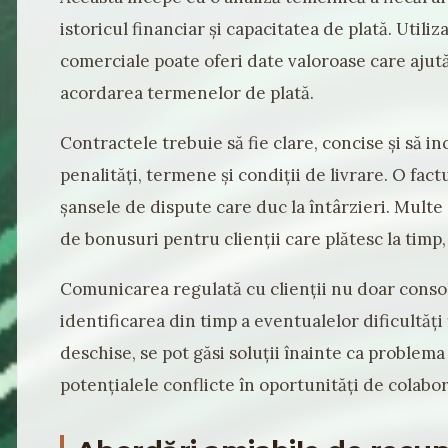
istoricul financiar și capacitatea de plată. Utiliz
comerciale poate oferi date valoroase care ajută
acordarea termenelor de plată.
Contractele trebuie să fie clare, concise și să in
penalități, termene și condiții de livrare. O fa
șansele de dispute care duc la întârzieri. Mult
de bonusuri pentru clienții care plătesc la timp,
Comunicarea regulată cu clienții nu doar consoli
identificarea din timp a eventualelor dificultăți 
deschise, se pot găsi soluții înainte ca problem
potențialele conflicte în oportunități de colab