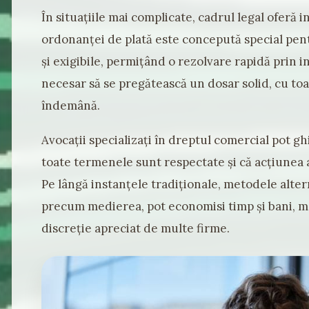
În situațiile mai complicate, cadrul legal ofer
ordonanței de plată este concepută special pent
și exigibile, permițând o rezolvare rapidă prin i
necesar să se pregătească un dosar solid, cu toa
îndemână.
Avocații specializați în dreptul comercial pot g
toate termenele sunt respectate și că acțiunea 
Pe lângă instanțele tradiționale, metodele alter
precum medierea, pot economisi timp și bani, m
discreție apreciat de multe firme.