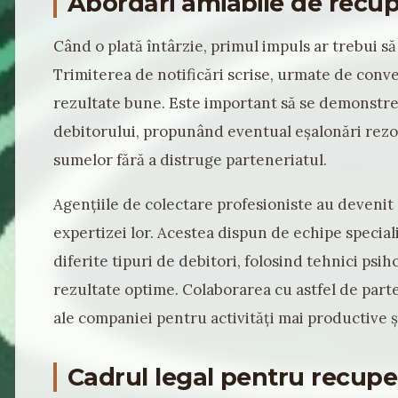
Abordări amiabile de recu
Când o plată întârzie, primul impuls ar trebui să 
Trimiterea de notificări scrise, urmate de conve
rezultate bune. Este important să se demonstrez
debitorului, propunând eventual eșalonări rezo
sumelor fără a distruge parteneriatul.
Agențiile de colectare profesioniste au devenit 
expertizei lor. Acestea dispun de echipe specia
diferite tipuri de debitori, folosind tehnici psih
rezultate optime. Colaborarea cu astfel de part
ale companiei pentru activități mai productive ș
Cadrul legal pentru recupe