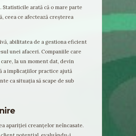
. Statisticile arată că o mare parte
ă, ceea ce afectează creșterea
ă, abilitatea de a gestiona eficient
sul unei afaceri. Companiile care
i care, la un moment dat, devin
a implicațiilor practice ajută
inte ca situația să scape de sub
nire
ea apariției creanțelor neîncasate.
 client potențial, evaluându-i