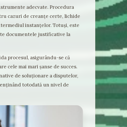
ă instrumente adecvate. Procedura
ru cazuri de creanțe certe, lichide
ntermediul instanțelor. Totuși, este
te documentele justificative la
hida procesul, asigurându-se că
are cele mai mari șanse de succes.
native de soluționare a disputelor,
enținând totodată un nivel de