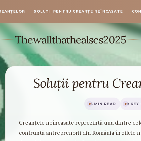
CREANȚELOR
SOLUȚII PENTRU CREANȚE NEÎNCASATE
CO
Thewallthathealscs2025
Soluții pentru Crea
5 MIN READ
9 KEY
Creanțele neîncasate reprezintă una dintre cel
confruntă antreprenorii din România în zilele n