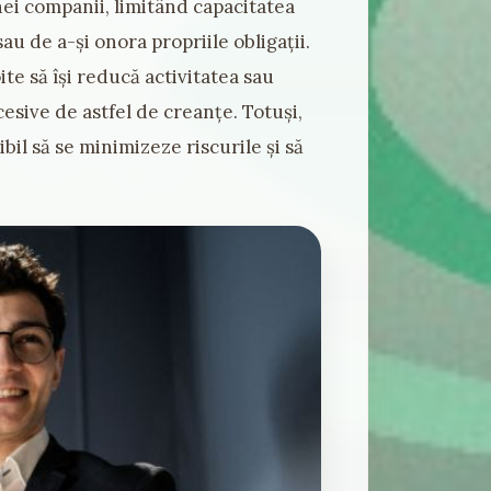
nei companii, limitând capacitatea
sau de a-și onora propriile obligații.
te să își reducă activitatea sau
esive de astfel de creanțe. Totuși,
bil să se minimizeze riscurile și să